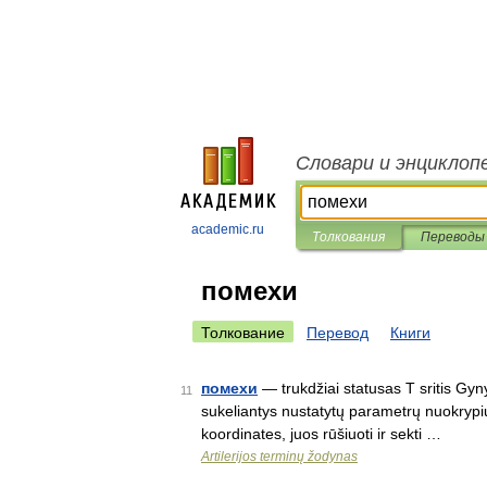
Словари и энциклоп
academic.ru
Толкования
Переводы
помехи
Толкование
Перевод
Книги
помехи
— trukdžiai statusas T sritis Gyny
11
sukeliantys nustatytų parametrų nuokrypius. 
koordinates, juos rūšiuoti ir sekti …
Artilerijos terminų žodynas