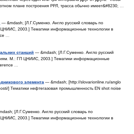
тотном плане построения РРЛ, трасса обычно имеет&#8230; …
х
— &mdash; [Л.Г.Суменко. Англо русский словарь по
 ЦНИИС, 2003.] Тематики информационные технологии в
nce …
дальних станций
— &mdash; [Л.Г.Суменко. Англо русский
иям. М.: ГП ЦНИИС, 2003.] Тематики информационные
ference …
одникового элемента
— &mdash; [http://slovarionline.ru/anglo
nnosti/] Тематики нефтегазовая промышленность EN shot noise
dash; [Л.Г.Суменко. Англо русский словарь по
 ЦНИИС, 2003.] Тематики информационные технологии в