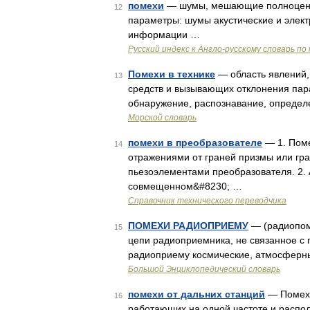
помехи
— шумы, мешающие полноценно
12
параметры: шумы акустические и элект
информации …
Русский индекс к Англо-русскому словарь п
Помехи в технике
— область явлений,
13
средств и вызывающих отклонения пар
обнаружение, распознавание, определ
Морской словарь
помехи в преобразователе
— 1. Поме
14
отражениями от граней призмы или гр
пьезоэлементами преобразователя. 2. 
совмещенном&#8230; …
Справочник технического переводчика
ПОМЕХИ РАДИОПРИЕМУ
— (радиопоме
15
цепи радиоприемника, не связанное с
радиоприему космические, атмосферны
Большой Энциклопедический словарь
помехи от дальних станций
— Помехи
16
работающих на одной частоте и распол