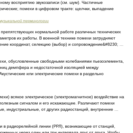
му восприятию звукозаписи (см. шум). Частичные
рические; помехи в цифровом тракте: щелчки, выпадение
о музыкальной терминологии
 препятствующих нормальной работе различных технических
аметров их работы. В военной технике помехи затрудняют
ение координат, селекцию (выбор) и сопровождение&#8230; …
хи, обусловленные свободными колебаниями пьезоэлемента,
аниц демпфера и недостаточной изоляцией между
Акустические или электрические помехи в раздельно
хи) всякое электрическое (электромагнитное) воздействие на
 полезным сигналом и его искажающее. Различают помехи
е, индустриальные, от других радиостанций, внутренние …
 в радиорелейной линии (РРЛ), возникающие от станций,
оженных через один или три интервала друг от друга. Чтобы