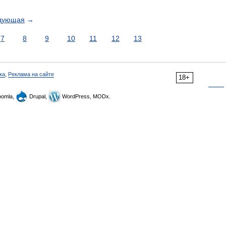
дующая
→
7
8
9
10
11
12
13
ка
,
Реклама на сайте
18+
omla,
Drupal,
WordPress, MODx.